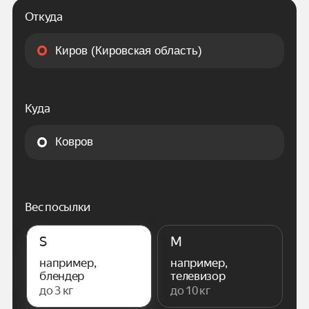
Откуда
Куда
Вес посылки
S
M
например,
например,
блендер
телевизор
до 3 кг
до 10 кг