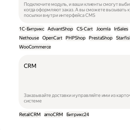
Подключите модуль, и ваши клиенты смогут выби
когда оформляют заказ. А вы сможете вызывать 
посылки внутри интерфейса CMS
1С-Битрикс
AdvantShop
CS-Cart
Joomla
InSales
Nethouse
OpenCart
PHPShop
PrestaShop
Starfi
WooCommerce
CRM
Заказывайте доставки и управляйте ими из карто
системе
RetailCRM
amoCRM
Битрикс24