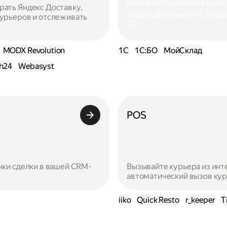
Вызывайте курьеров и упр
рать Яндекс Доставку,
Яндекс Доставка «1С:Курь
курьеров и отслеживать
1С
MODX Revolution
1C
1C:БО
МойСклад
sh24
Webasyst
POS
чки сделки в вашей CRM-
Вызывайте курьера из инт
автоматический вызов кур
iiko
Quick Resto
r_keeper
T