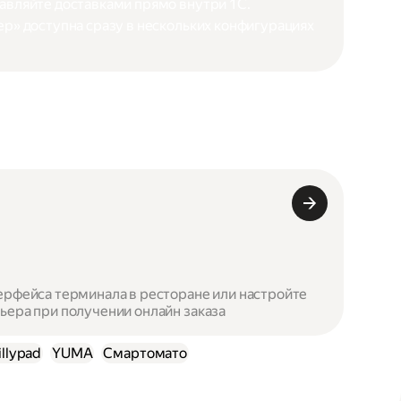
авляйте доставками прямо внутри 1С.
ер» доступна сразу в нескольких конфигурациях
ерфейса терминала в ресторане или настройте
ьера при получении онлайн заказа
illypad
YUMA
Смартомато