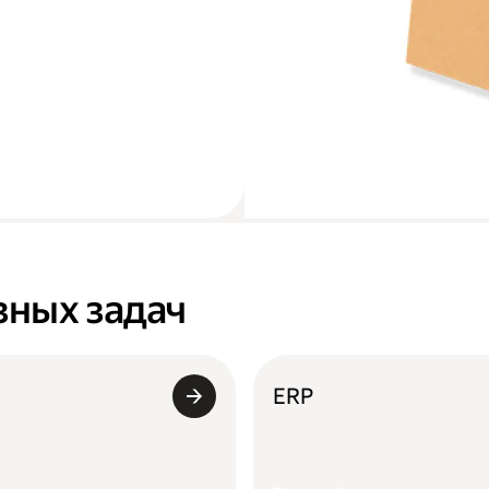
зных задач
ERP