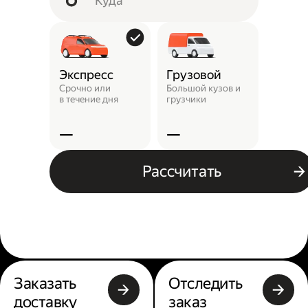
Экспресс
Грузовой
Пунк
выда
Срочно или
Большой кузов и
в течение дня
грузчики
Заказ 
отнест
—
—
—
Рассчитать
Заказать
Отследить
доставку
заказ