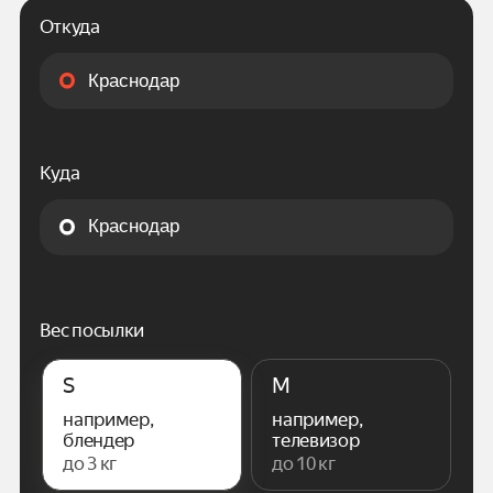
Откуда
Куда
Вес посылки
S
M
например,
например,
блендер
телевизор
до 3 кг
до 10 кг