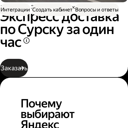
Доставка
Экспресс-доставка по Сурску
Интеграции
Создать кабинет
Вопросы и ответы
Экспресс доставка
по Сурску за один
час
Заказать
Почему
выбирают
Яндекс