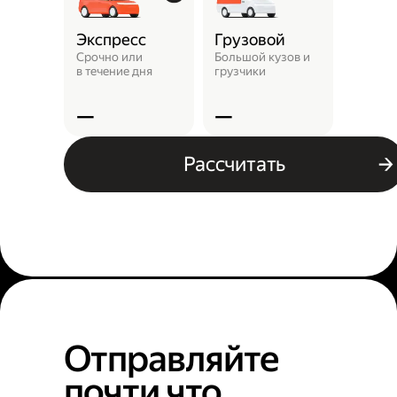
Экспресс
Грузовой
Пунк
выда
Срочно или
Большой кузов и
в течение дня
грузчики
Заказ 
отнест
—
—
—
Рассчитать
Отправляйте
почти что