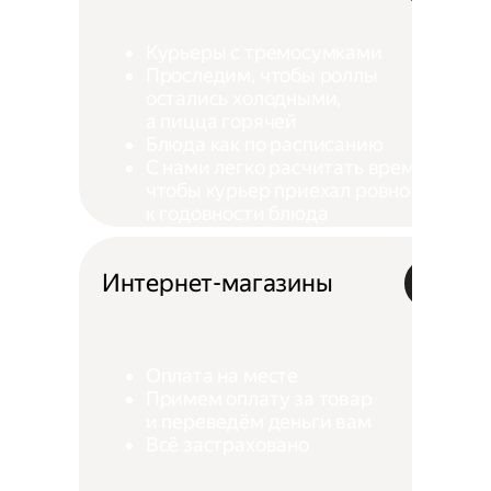
Курьеры с тремосумками
Проследим, чтобы роллы
остались холодными,
а пицца горячей
Блюда как по расписанию
С нами легко расчитать время,
чтобы курьер приехал ровно
к годовности блюда
Интернет-магазины
Оплата на месте
Примем оплату за товар
и переведём деньги вам
Всё застраховано