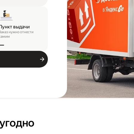
Пункт выдачи
Заказ нужно отнести
самим
—
 угодно