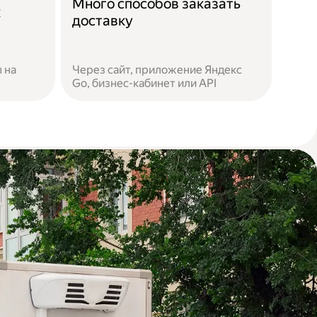
Много способов заказать
к
доставку
 на
Через сайт, приложение Яндекс
Go, бизнес-кабинет или API