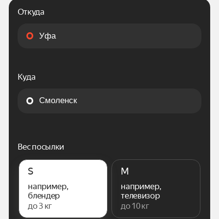
Откуда
Куда
Вес посылки
S
M
например,
например,
блендер
телевизор
до 3 кг
до 10 кг