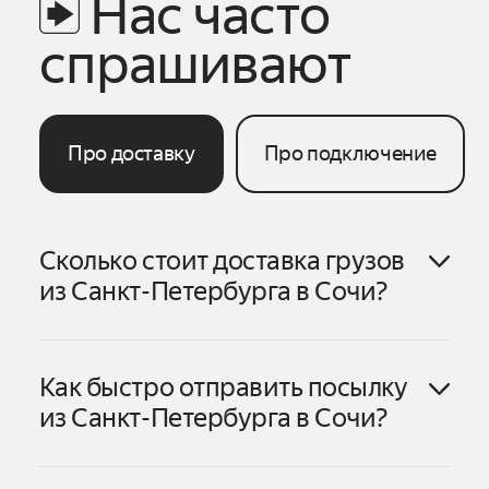
Нас часто
спрашивают
Про доставку
Про подключение
Сколько стоит доставка грузов
из
Санкт-Петербурга
в
Сочи
?
Как быстро отправить посылку
Санкт-Петербурга
в
Сочи
из
Санкт-Петербурга
в
Сочи
?
Санкт-Петербурга