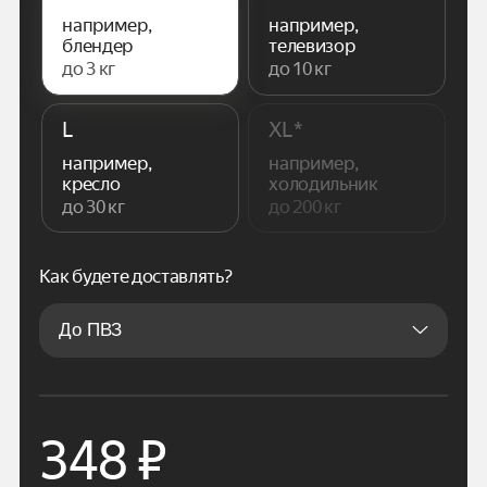
например,
например,
блендер
телевизор
до 3 кг
до 10 кг
L
XL*
например,
например,
кресло
холодильник
до 30 кг
до 200 кг
Как будете доставлять?
348
₽