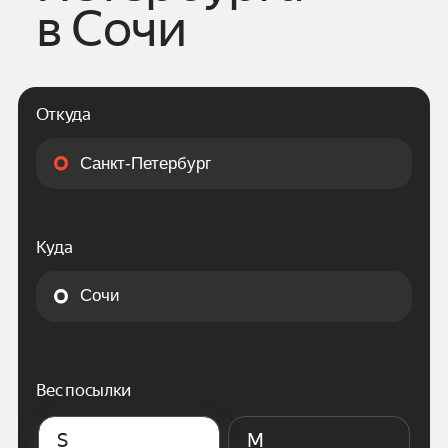
в
Сочи
Откуда
Куда
Вес посылки
S
M