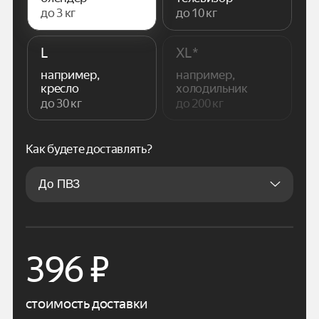
до 3 кг
до 10 кг
L
XL*
например,
например,
кресло
холодильник
до 30 кг
до 200 кг
Как будете доставлять?
396
₽
стоимость доставки