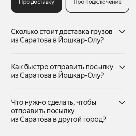
Про доставку
Про подключение
Сколько стоит доставка грузов
из
Саратова
в
Йошкар-Олу
?
Как быстро отправить посылку
Саратова
в
Йошкар-Олу
из
Саратова
в
Йошкар-Олу
?
Саратова
в
Йошкар-
Олу
Что нужно сделать, чтобы
1. Оформите заказ в личном кабинете
отправить посылку
или приложении Яндекс Go. В личном
из
Саратова
в другой город?
1. Нажмите «Создать заказ».
кабинете можно заказать доставку
Саратова
2. Выберите тариф «В другой день».
как до двери получателя, так и в пункт
3. Выберите, откуда отправить посылку —
выдачи. В приложении пока доступен