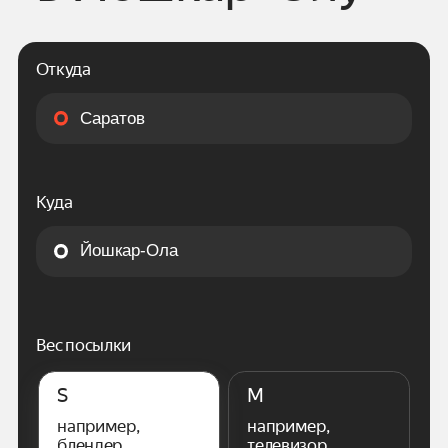
Откуда
Куда
Вес посылки
S
M
например,
например,
блендер
телевизор