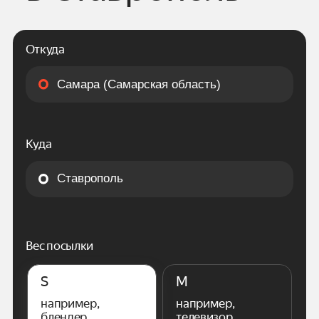
Откуда
Куда
Вес посылки
S
M
например,
например,
блендер
телевизор