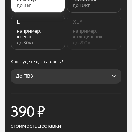
до 3 кг
до 10 кг
L
XL*
например,
например,
кресло
холодильник
до 30 кг
до 200 кг
Как будете доставлять?
390
₽
стоимость доставки