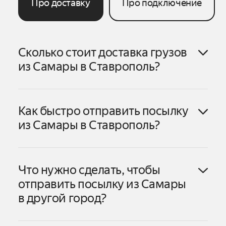
Про доставку
Про подключение
Сколько стоит доставка грузов
из
Самары
в
Ставрополь
?
Как быстро отправить посылку
Самары
в
Ставрополь
из
Самары
в
Ставрополь
?
Самары
в
Ставрополь
Что нужно сделать, чтобы
1. Оформите заказ в личном кабинете
отправить посылку из
Самары
или приложении Яндекс Go. В личном
в другой город?
1. Нажмите «Создать заказ».
кабинете можно заказать доставку
Самары
2. Выберите тариф «В другой день».
как до двери получателя, так и в пункт
3. Выберите, откуда отправить посылку —
выдачи. В приложении пока доступен