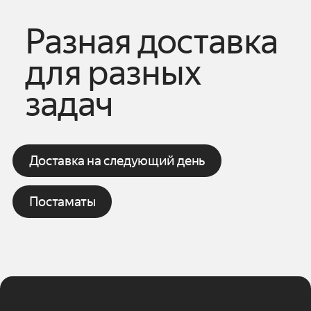
6. Укажите контакты отправителя
и получателя.
Разная доставка
7. Нажмите «Заказать».
8. Отнесите посылку в пункт приёма
для разных
в часы его работы.
задач
Доставка на следующий день
Постаматы