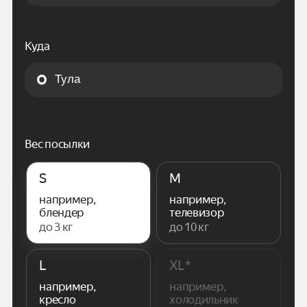
Куда
Вес посылки
S
M
например,
например,
блендер
телевизор
до 3 кг
до 10 кг
L
XL*
например,
например,
кресло
холодильник