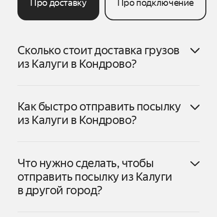
Про доставку
Про подключение
Сколько стоит доставка грузов
из
Калуги
в
Кондрово
?
Как быстро отправить посылку
Калуги
в
Кондрово
из
Калуги
в
Кондрово
?
Калуги
в
Кондрово
Что нужно сделать, чтобы
1. Оформите заказ в личном кабинете
отправить посылку из
Калуги
или приложении Яндекс Go. В личном
в другой город?
1. Нажмите «Создать заказ».
кабинете можно заказать доставку
Калуги
2. Выберите тариф «В другой день».
как до двери получателя, так и в пункт
3. Выберите, откуда отправить посылку —
выдачи. В приложении пока доступен