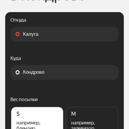
Откуда
Куда
Вес посылки
S
M
например,
например,
блендер
телевизор