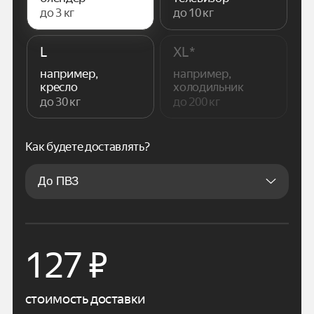
до 3 кг
до 10 кг
L
XL*
например,
например,
кресло
холодильник
до 30 кг
до 200 кг
Как будете доставлять?
127
₽
стоимость доставки