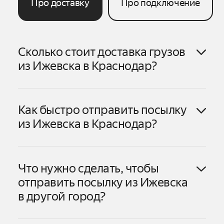
Про доставку
Про подключение
Сколько стоит доставка грузов
из
Ижевска
в
Краснодар
?
Как быстро отправить посылку
Ижевска
в
Краснодар
из
Ижевска
в
Краснодар
?
Ижевска
в
Краснодар
Что нужно сделать, чтобы
1. Оформите заказ в личном кабинете
отправить посылку из
Ижевска
или приложении Яндекс Go. В личном
в другой город?
1. Нажмите «Создать заказ».
кабинете можно заказать доставку
Ижевска
2. Выберите тариф «В другой день».
как до двери получателя, так и в пункт
3. Выберите, откуда отправить посылку —
выдачи. В приложении пока доступен