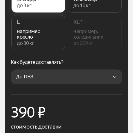
до 3 кг
до 10 кг
L
XL*
например,
например,
кресло
холодильник
до 30 кг
до 200 кг
Как будете доставлять?
390
₽
стоимость доставки