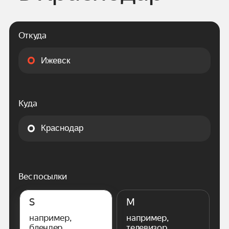
Откуда
Куда
Вес посылки
S
M
например,
например,
блендер
телевизор