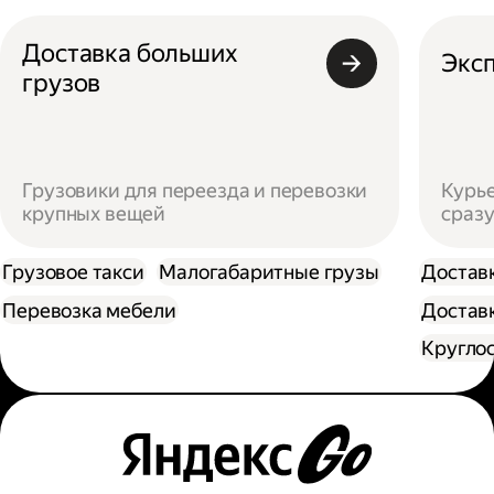
Доставка больших
Эксп
грузов
Грузовики для переезда и перевозки
Курье
крупных вещей
сразу
Грузовое такси
Малогабаритные грузы
Достав
Перевозка мебели
Доставк
Кругло