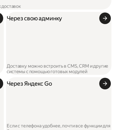
х доставок
Через свою админку
Доставку можно встроить в CMS, CRM и другие
системы с помощью готовых модулей
Через Яндекс Go
Если с телефона удобнее, почти все функции для