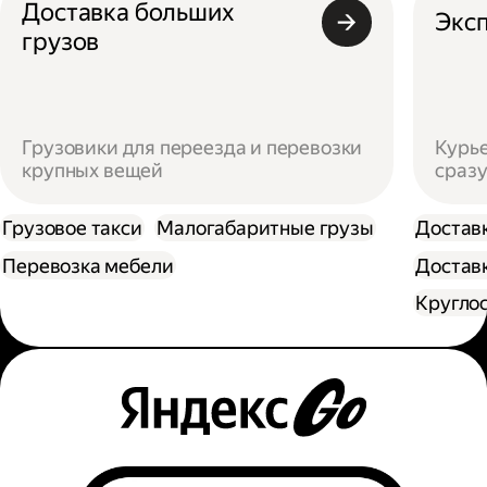
Доставка больших
Эксп
грузов
Грузовики для переезда и перевозки
Курье
крупных вещей
сразу
Грузовое такси
Малогабаритные грузы
Достав
Перевозка мебели
Доставк
Кругло