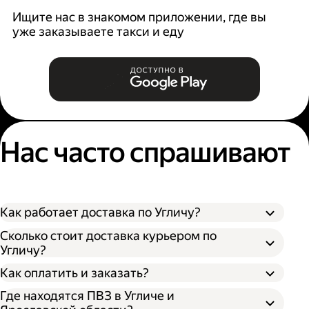
Ищите нас в знакомом приложении, где вы
уже заказываете такси и еду
Нас часто спрашивают
Как работает доставка по Угличу?
Сколько стоит доставка курьером по
Угличу?
Оформите доставку в приложении Яндекс
Как оплатить и заказать?
Go или в личном кабинете на сайте
Где находятся ПВЗ в Угличе и
Доставки.