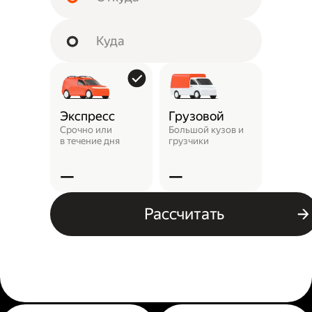
Экспресс
Грузовой
Пунк
выда
Срочно или
Большой кузов и
в течение дня
грузчики
Заказ 
отнест
—
—
—
Рассчитать