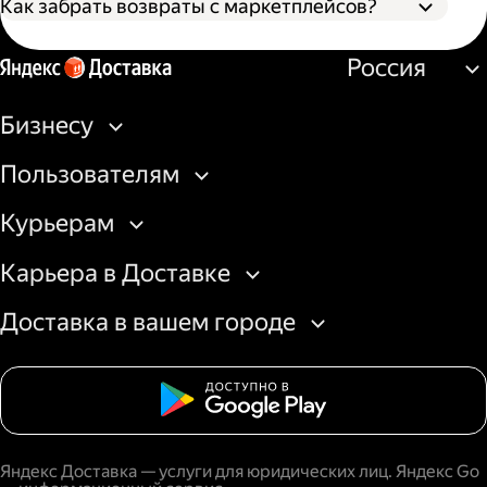
Как забрать возвраты с маркетплейсов?
Оформите заявку на вывоз возврата в
Россия
личном кабинете маркетплейса. Товар
можно забрать со склада или из пункта
выдачи.
Бизнесу
Создайте заказ на вывоз курьером в
бизнес-кабинете Яндекс Доставки или
Пользователям
через API.
Подготовьте доверенность на получение
Курьерам
товаров со склада площадки или
передайте курьеру штрихкод/QR-код на
Карьера в Доставке
получение из пункта выдачи.
Доставка в вашем городе
Яндекс Доставка — услуги для юридических лиц. Яндекс Go