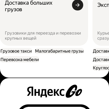
Доставка больших
Эксп
грузов
Грузовики для переезда и перевозки
Курье
крупных вещей
сразу
Грузовое такси
Малогабаритные грузы
Достав
Перевозка мебели
Доставк
Кругло