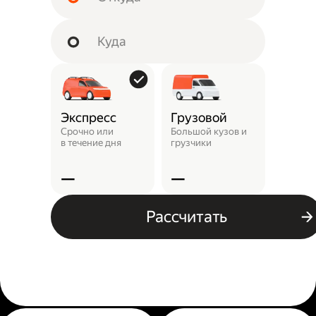
Экспресс
Грузовой
Пунк
выда
Срочно или
Большой кузов и
в течение дня
грузчики
Заказ 
отнест
—
—
—
Рассчитать