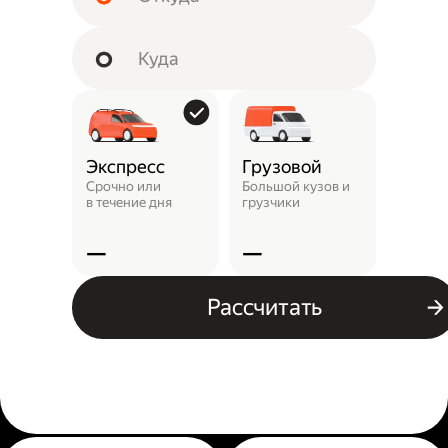
Экспресс
Грузовой
Пунк
выда
Срочно или
Большой кузов и
в течение дня
грузчики
Заказ 
отнест
—
—
—
Рассчитать