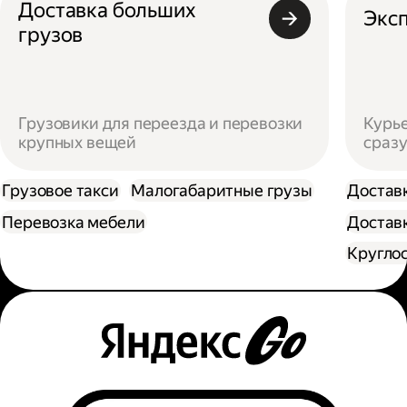
Доставка больших
Эксп
грузов
Грузовики для переезда и перевозки
Курье
крупных вещей
сразу
Грузовое такси
Малогабаритные грузы
Достав
Перевозка мебели
Доставк
Кругло