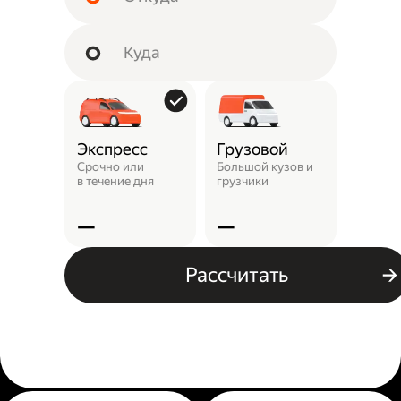
Экспресс
Грузовой
Пунк
выда
Срочно или
Большой кузов и
в течение дня
грузчики
Заказ 
отнест
—
—
—
Рассчитать