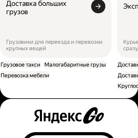
Доставка больших
Эксп
грузов
Грузовики для переезда и перевозки
Курье
крупных вещей
сразу
Грузовое такси
Малогабаритные грузы
Достав
Перевозка мебели
Доставк
Кругло