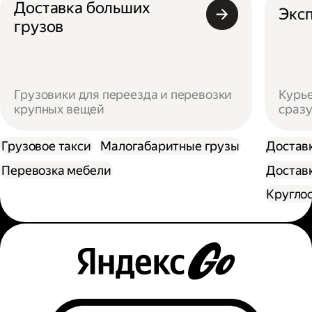
Доставка больших
Эксп
грузов
Грузовики для переезда и перевозки
Курье
крупных вещей
сразу
Грузовое такси
Малогабаритные грузы
Достав
Перевозка мебели
Доставк
Кругло