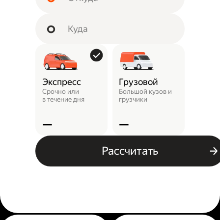
Экспресс
Грузовой
Пунк
выда
Срочно или
Большой кузов и
в течение дня
грузчики
Заказ 
отнест
—
—
—
Рассчитать