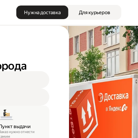
Нужна доставка
Для курьеров
орода
Пункт выдачи
Заказ нужно отнести
самим