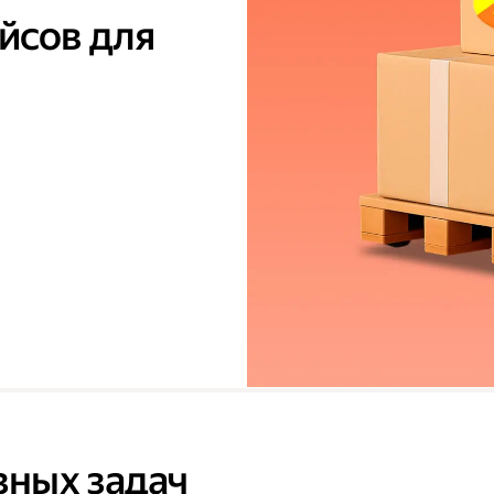
йсов для
зных задач