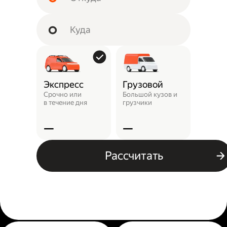
Экспресс
Грузовой
Пунк
выда
Срочно или
Большой кузов и
в течение дня
грузчики
Заказ 
отнест
—
—
—
Рассчитать