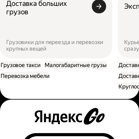
Доставка больших
Эксп
грузов
Грузовики для переезда и перевозки
Курье
крупных вещей
сразу
Грузовое такси
Малогабаритные грузы
Достав
Перевозка мебели
Доставк
Кругло