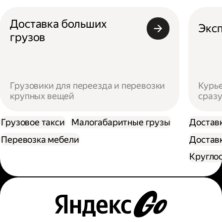
Доставка больших
Эксп
грузов
Грузовики для переезда и перевозки
Курье
крупных вещей
сразу
Грузовое такси
Малогабаритные грузы
Достав
Перевозка мебели
Доставк
Кругло