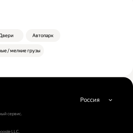
Двери
Автопарк
ые / мелкие грузы
Россия
ный сервис.
oogle LLC.