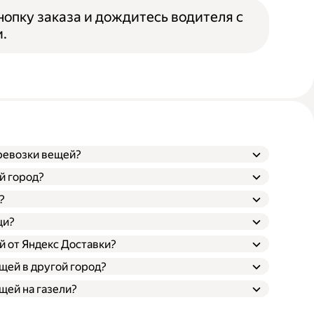
опку заказа и дождитесь водителя с
.
еревозки вещей?
й город?
?
щи?
й от Яндекс Доставки?
щей в другой город?
щей на газели?