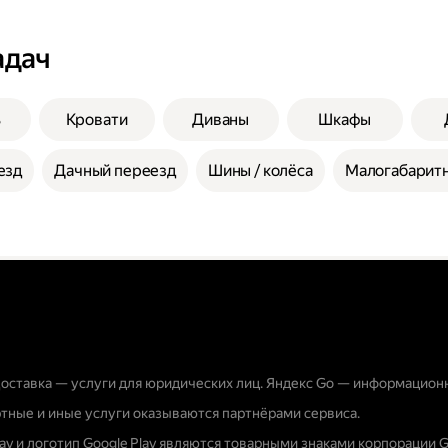
адач
ь
Кровати
Диваны
Шкафы
езд
Дачный переезд
Шины / колёса
Малогабаритн
оставка — услуги для юридических лиц. Яндекс Go — информацион
тные и иные услуги оказываются партнёрами сервиса.
lay и логотип Google Play являются товарными знаками корпорации G