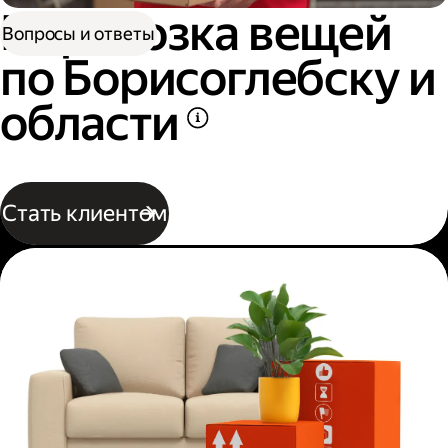
Перевозка вещей
Вопросы и ответы
по Борисоглебску и
области
Стать клиентом