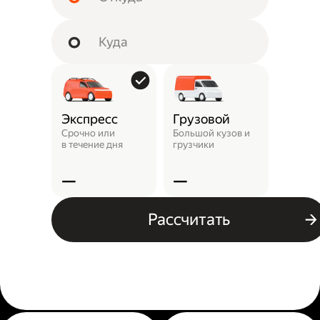
Экспресс
Грузовой
Пунк
выда
Срочно или
Большой кузов и
в течение дня
грузчики
Заказ 
отнест
—
—
—
Рассчитать