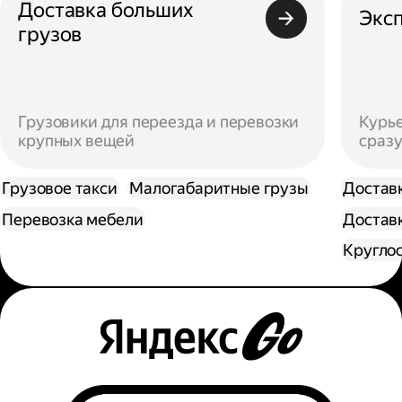
Доставка больших
Эксп
грузов
Грузовики для переезда и перевозки
Курье
крупных вещей
сразу
Грузовое такси
Малогабаритные грузы
Достав
Перевозка мебели
Доставк
Кругло