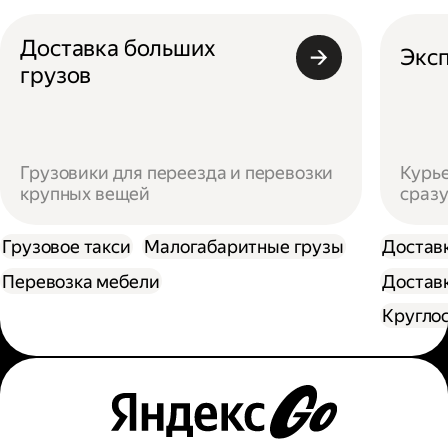
Доставка больших
Эксп
грузов
Грузовики для переезда и перевозки
Курье
крупных вещей
сразу
Грузовое такси
Малогабаритные грузы
Достав
Перевозка мебели
Доставк
Кругло