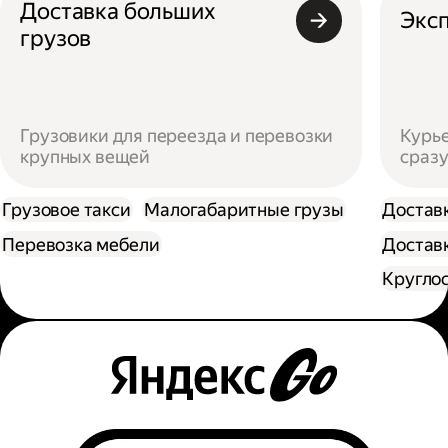
Доставка больших
Эксп
грузов
Грузовики для переезда и перевозки
Курье
крупных вещей
сразу
Грузовое такси
Малогабаритные грузы
Достав
Перевозка мебели
Доставк
Кругло