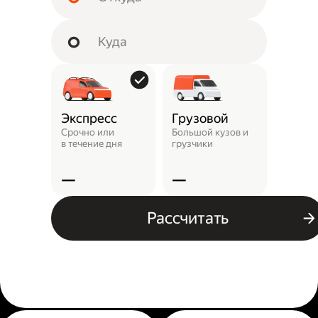
Экспресс
Грузовой
Пунк
выда
Срочно или
Большой кузов и
в течение дня
грузчики
Заказ 
отнест
—
—
—
Рассчитать