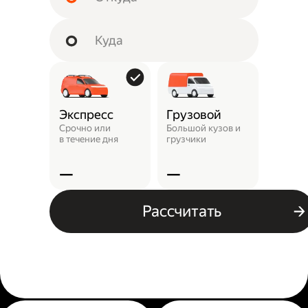
Экспресс
Грузовой
Пунк
выда
Срочно или
Большой кузов и
в течение дня
грузчики
Заказ 
отнест
—
—
—
Рассчитать