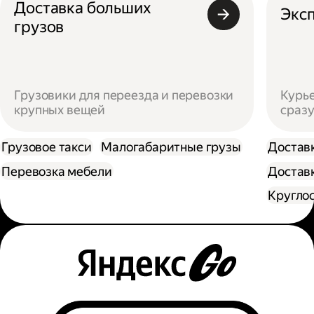
Доставка больших
Эксп
грузов
Грузовики для переезда и перевозки
Курье
крупных вещей
сразу
Грузовое такси
Малогабаритные грузы
Достав
Перевозка мебели
Доставк
Кругло