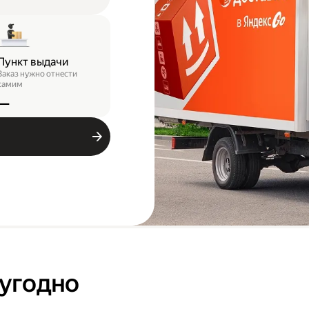
Пункт выдачи
Заказ нужно отнести
самим
—
 угодно