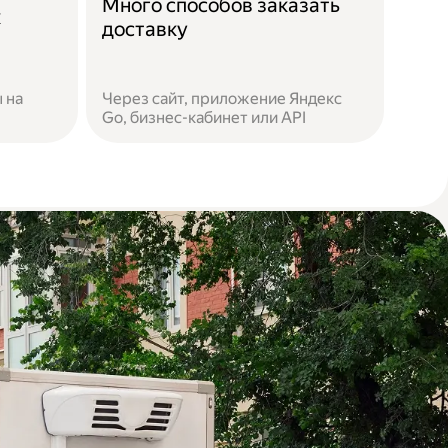
Много способов заказать
к
доставку
 на
Через сайт, приложение Яндекс
Go, бизнес-кабинет или API