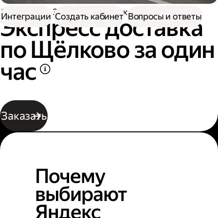
Доставка
Экспресс-доставка по Щёлково
Интеграции
Создать кабинет
Вопросы и ответы
Экспресс доставка
по Щёлково за один
час
Заказать
Почему
выбирают
Яндекс