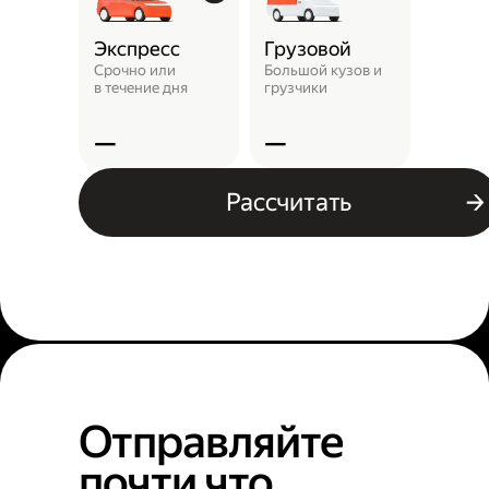
Экспресс
Грузовой
Пунк
выда
Срочно или
Большой кузов и
в течение дня
грузчики
Заказ 
отнест
—
—
—
Рассчитать
Отправляйте
почти что