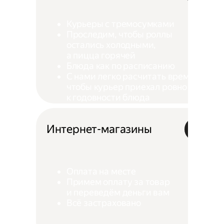
Курьеры с тремосумками
Проследим, чтобы роллы
остались холодными,
а пицца горячей
Блюда как по расписанию
С нами легко расчитать время,
чтобы курьер приехал ровно
к годовности блюда
Интернет-магазины
Оплата на месте
Примем оплату за товар
и переведём деньги вам
Всё застраховано