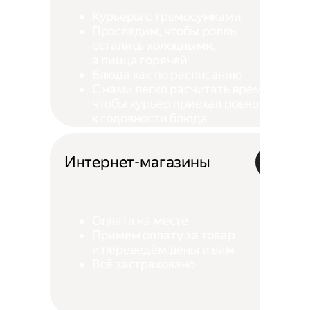
Курьеры с тремосумками
Проследим, чтобы роллы
остались холодными,
а пицца горячей
Блюда как по расписанию
С нами легко расчитать время,
чтобы курьер приехал ровно
к годовности блюда
Интернет-магазины
Оплата на месте
Примем оплату за товар
и переведём деньги вам
Всё застраховано