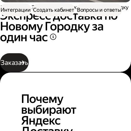
Доставка
Экспресс-доставка по Новому Городку
Интеграции
Создать кабинет
Вопросы и ответы
Экспресс доставка по
Новому Городку за
один час
Заказать
Почему
выбирают
Яндекс