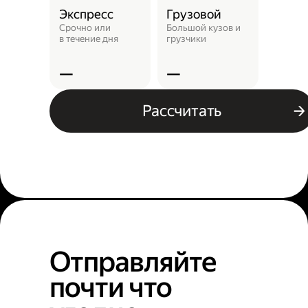
Экспресс
Грузовой
Пунк
выда
Срочно или
Большой кузов и
в течение дня
грузчики
Заказ 
отнест
—
—
—
Рассчитать
Отправляйте
почти что