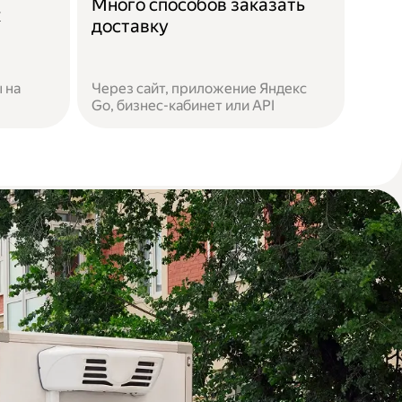
Много способов заказать
к
доставку
 на
Через сайт, приложение Яндекс
Go, бизнес-кабинет или API