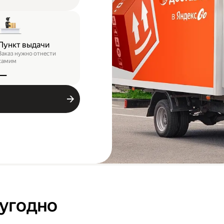
Пункт выдачи
Заказ нужно отнести
самим
—
 угодно