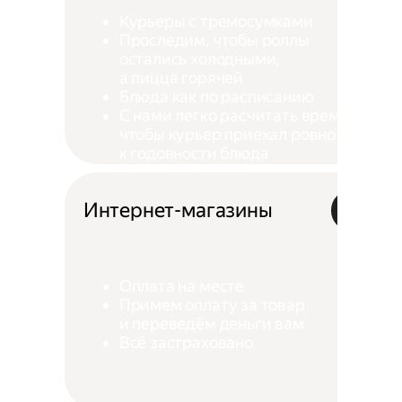
Курьеры с тремосумками
Проследим, чтобы роллы
остались холодными,
а пицца горячей
Блюда как по расписанию
С нами легко расчитать время,
чтобы курьер приехал ровно
к годовности блюда
Интернет-магазины
Оплата на месте
Примем оплату за товар
и переведём деньги вам
Всё застраховано