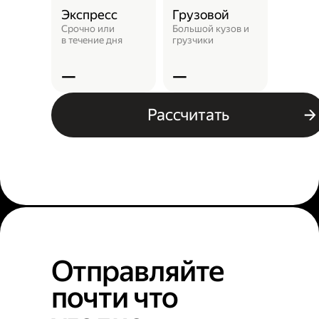
Экспресс
Грузовой
Пунк
выда
Срочно или
Большой кузов и
в течение дня
грузчики
Заказ 
отнест
—
—
—
Рассчитать
Отправляйте
почти что