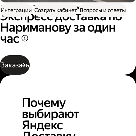
Доставка
Экспресс-доставка по Нариманову
Интеграции
Создать кабинет
Вопросы и ответы
Экспресс доставка по
Нариманову за один
час
Заказать
Почему
выбирают
Яндекс