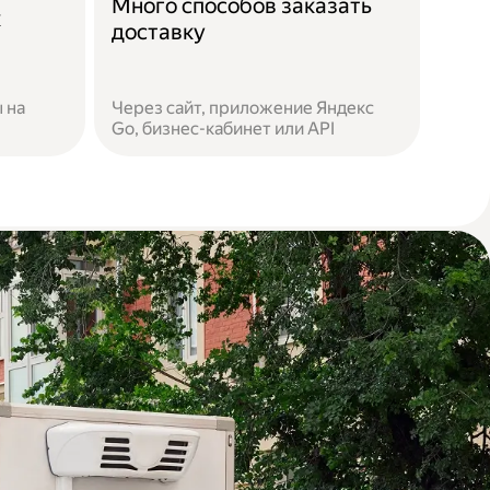
Много способов заказать
к
доставку
 на
Через сайт, приложение Яндекс
Go, бизнес-кабинет или API