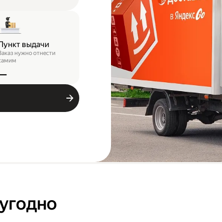
Пункт выдачи
Заказ нужно отнести
самим
—
 угодно