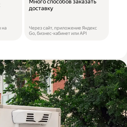
Много способов заказать
к
доставку
 на
Через сайт, приложение Яндекс
Go, бизнес-кабинет или API