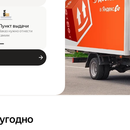
Пункт выдачи
Заказ нужно отнести
самим
—
 угодно