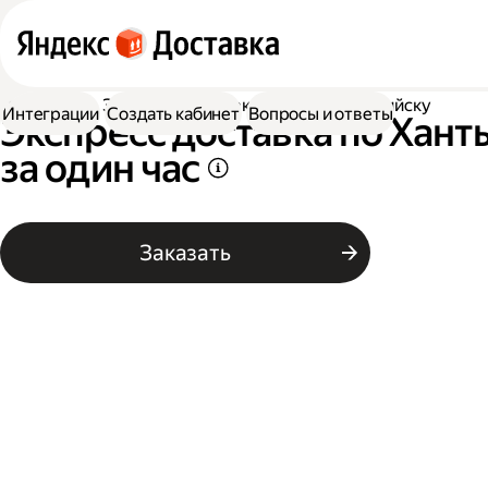
Доставка
Экспресс-доставка по Ханты-Мансийску
Интеграции
Создать кабинет
Вопросы и ответы
Экспресс доставка по Хан
за один час
Заказать