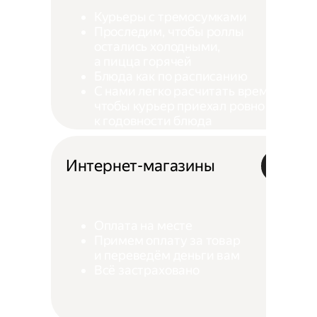
Курьеры с тремосумками
Проследим, чтобы роллы
остались холодными,
а пицца горячей
Блюда как по расписанию
С нами легко расчитать время,
чтобы курьер приехал ровно
к годовности блюда
Интернет-магазины
Оплата на месте
Примем оплату за товар
и переведём деньги вам
Всё застраховано