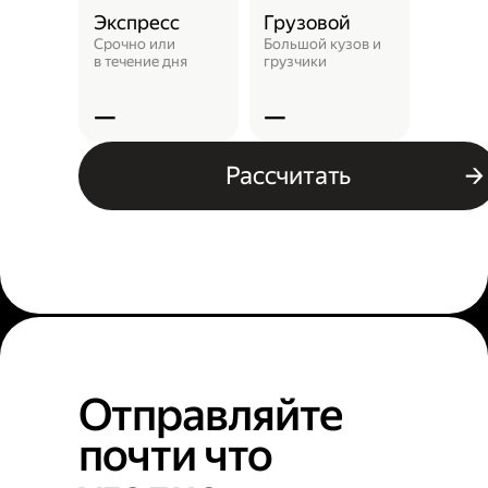
Экспресс
Грузовой
Пунк
выда
Срочно или
Большой кузов и
в течение дня
грузчики
Заказ 
отнест
—
—
—
Рассчитать
Отправляйте
почти что