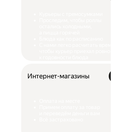
Курьеры с тремосумками
Проследим, чтобы роллы
остались холодными,
а пицца горячей
Блюда как по расписанию
С нами легко расчитать время,
чтобы курьер приехал ровно
к годовности блюда
Интернет-магазины
Оплата на месте
Примем оплату за товар
и переведём деньги вам
Всё застраховано