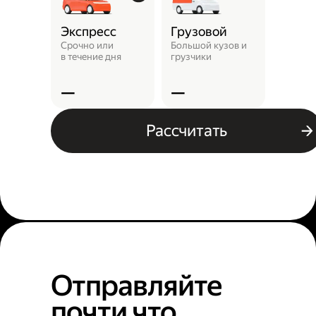
Экспресс
Грузовой
Пунк
выда
Срочно или
Большой кузов и
в течение дня
грузчики
Заказ 
отнест
—
—
—
Рассчитать
Отправляйте
почти что