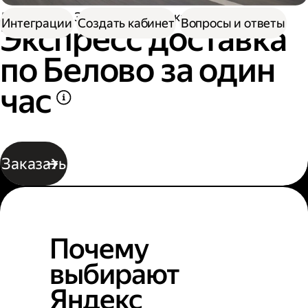
Доставка
Экспресс-доставка по Белово
Интеграции
Создать кабинет
Вопросы и ответы
Экспресс доставка
по Белово за один
час
Заказать
Почему
выбирают
Яндекс