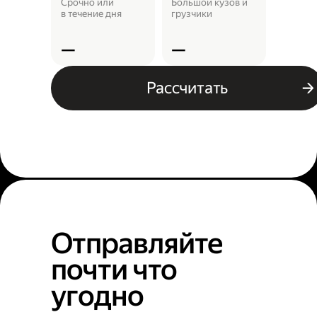
выда
Срочно или
Большой кузов и
в течение дня
грузчики
Заказ 
отнест
—
—
—
Рассчитать
Отправляйте
почти что
угодно