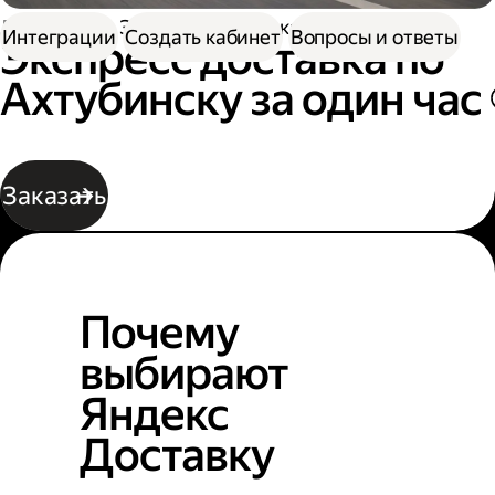
Доставка
Экспресс-доставка по Ахтубинску
Интеграции
Создать кабинет
Вопросы и ответы
Экспресс доставка по
Ахтубинску за один час
Заказать
Почему
выбирают
Яндекс
Доставку