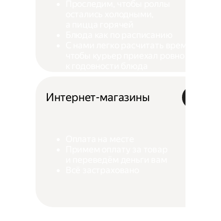
Проследим, чтобы роллы
остались холодными,
а пицца горячей
Блюда как по расписанию
С нами легко расчитать время,
чтобы курьер приехал ровно
к годовности блюда
Интернет-магазины
Оплата на месте
Примем оплату за товар
и переведём деньги вам
Всё застраховано