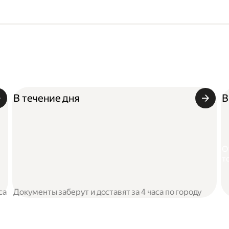
В течение дня
В
О
т
са
Документы заберут и доставят за 4 часа по городу