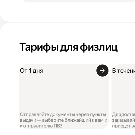
Тарифы для физлиц
От 1 дня
В течен
Отправляйте документы через пункты
Для доста
выдачи — выберите ближайший к вам и
заказывай
к отправителю ПВЗ
приедет з