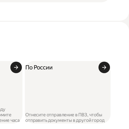
По России
оду
рмите
Отнесите отправление в ПВЗ, чтобы
чение часа
отправить документы в другой город