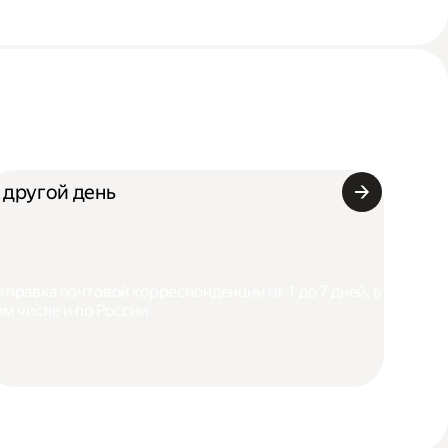
 другой день
тправка почтовой корреспонденции от 1 до 7 дней, в
ом числе и по России