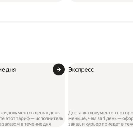
ие дня
Экспресс
вки документов день в день
Доставка документов по гор
те этот тариф — исполнитель
меньше, чем за 1 день — офо
а заказом в течение дня
заказ, и курьер приедет в те