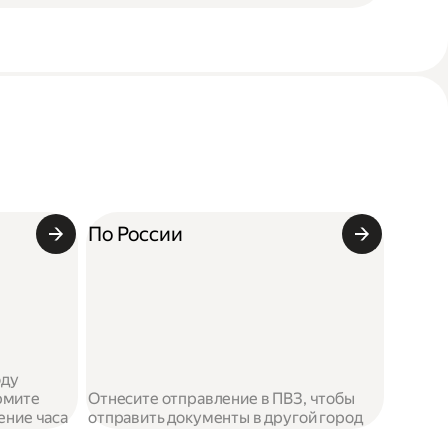
По России
оду
рмите
Отнесите отправление в ПВЗ, чтобы
чение часа
отправить документы в другой город