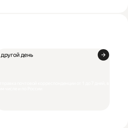
 другой день
тправка почтовой корреспонденции от 1 до 7 дней, в
ом числе и по России