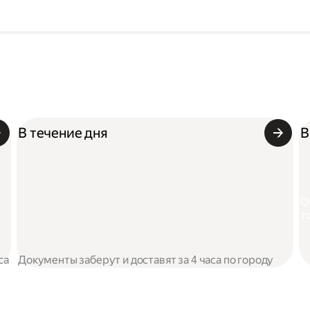
В течение дня
В
О
т
са
Документы заберут и доставят за 4 часа по городу