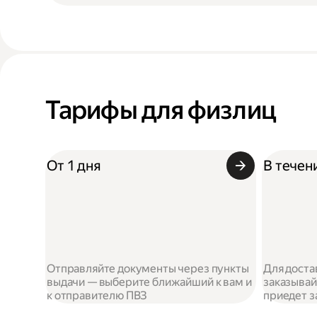
Тарифы для физлиц
От 1 дня
В течен
Отправляйте документы через пункты
Для доста
выдачи — выберите ближайший к вам и
заказывай
к отправителю ПВЗ
приедет з