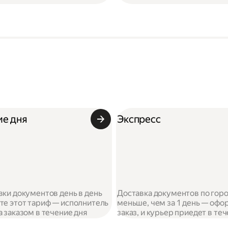
ие дня
Экспресс
вки документов день в день
Доставка документов по гор
те этот тариф — исполнитель
меньше, чем за 1 день — офо
а заказом в течение дня
заказ, и курьер приедет в те