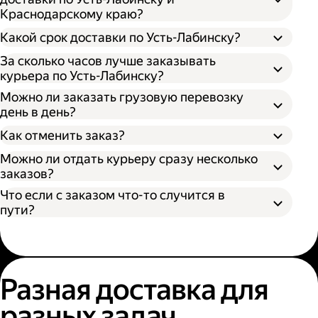
Краснодарскому краю?
Откройте приложение, личный кабинет
или форму заказа на нашем сайте;
Какой срок доставки по Усть-Лабинску?
Выберите подходящий размер кузова:
За сколько часов лучше заказывать
S (170х100х90 см) вмещает грузы до 300 кг
курьера по Усть-Лабинску?
— каблук;
Можно ли заказать грузовую перевозку
M (260х130х150 см) вмещает грузы до 700
день в день?
кг — микроавтобус;
Время поиска грузового автомобиля;
L (380х180х180 см) вмещает грузы до 1400
Как отменить заказ?
Время забора груза;
кг — газель;
Расстояние от адреса отправителя до
Можно ли отдать курьеру сразу несколько
XL (400х190х200 см) вмещает грузы до
адреса получателя;
заказов?
2000 кг — газель.
Пробки и климатические условия.
Что если с заказом что-то случится в
Вы можете узнать местоположение
пути?
курьера в личном кабинете или
приложении Яндекс Go.
Разная доставка для
разных задач