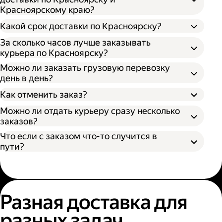
Красноярскому краю?
Откройте приложение, личный кабинет
или форму заказа на нашем сайте;
Какой срок доставки по Красноярску?
Выберите подходящий размер кузова:
За сколько часов лучше заказывать
S (170х100х90 см) вмещает грузы до 300 кг
курьера по Красноярску?
— каблук;
Можно ли заказать грузовую перевозку
M (260х130х150 см) вмещает грузы до 700
день в день?
кг — микроавтобус;
Время поиска грузового автомобиля;
L (380х180х180 см) вмещает грузы до 1400
Как отменить заказ?
Время забора груза;
кг — газель;
Расстояние от адреса отправителя до
Можно ли отдать курьеру сразу несколько
XL (400х190х200 см) вмещает грузы до
адреса получателя;
заказов?
2000 кг — газель.
Пробки и климатические условия.
Что если с заказом что-то случится в
Вы можете узнать местоположение
пути?
курьера в личном кабинете или
приложении Яндекс Go.
Разная доставка для
разных задач