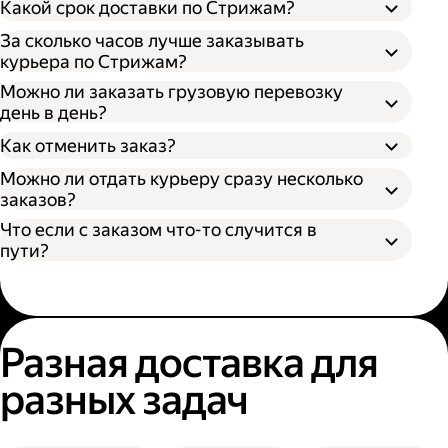
Какой срок доставки по Стрижам?
Выберите подходящий размер кузова:
За сколько часов лучше заказывать
S (170х100х90 см) вмещает грузы до 300 кг
курьера по Стрижам?
— каблук;
Можно ли заказать грузовую перевозку
M (260х130х150 см) вмещает грузы до 700
день в день?
кг — микроавтобус;
Время поиска грузового автомобиля;
L (380х180х180 см) вмещает грузы до 1400
Как отменить заказ?
Время забора груза;
кг — газель;
Расстояние от адреса отправителя до
Можно ли отдать курьеру сразу несколько
XL (400х190х200 см) вмещает грузы до
адреса получателя;
заказов?
2000 кг — газель.
Пробки и климатические условия.
Что если с заказом что-то случится в
Вы можете узнать местоположение
пути?
курьера в личном кабинете или
приложении Яндекс Go.
Разная доставка для
разных задач