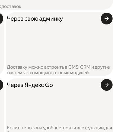
х доставок
Через свою админку
Доставку можно встроить в CMS, CRM и другие
системы с помощью готовых модулей
Через Яндекс Go
Если с телефона удобнее, почти все функции для