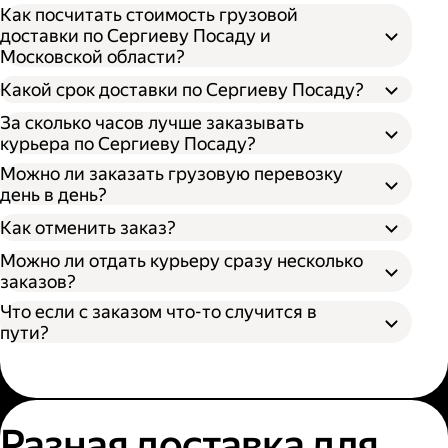
Как посчитать стоимость грузовой
доставки по Сергиеву Посаду и
Московской области?
Откройте приложение, личный кабинет
или форму заказа на нашем сайте;
Какой срок доставки по Сергиеву Посаду?
Выберите подходящий размер кузова:
За сколько часов лучше заказывать
S (170х100х90 см) вмещает грузы до 300 кг
курьера по Сергиеву Посаду?
— каблук;
Можно ли заказать грузовую перевозку
M (260х130х150 см) вмещает грузы до 700
день в день?
кг — микроавтобус;
Время поиска грузового автомобиля;
L (380х180х180 см) вмещает грузы до 1400
Как отменить заказ?
Время забора груза;
кг — газель;
Расстояние от адреса отправителя до
Можно ли отдать курьеру сразу несколько
XL (400х190х200 см) вмещает грузы до
адреса получателя;
заказов?
2000 кг — газель.
Пробки и климатические условия.
Что если с заказом что-то случится в
Вы можете узнать местоположение
пути?
курьера в личном кабинете или
приложении Яндекс Go.
Разная доставка для