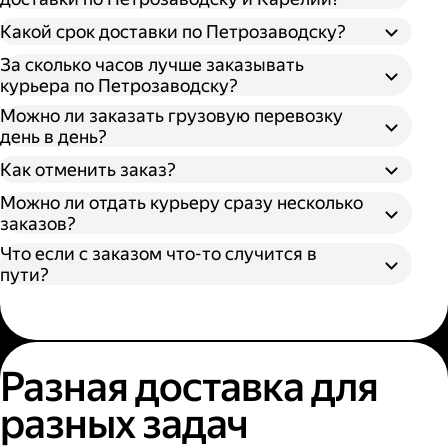
Откройте приложение, личный кабинет
Какой срок доставки по Петрозаводску?
или форму заказа на нашем сайте;
Выберите подходящий размер кузова:
За сколько часов лучше заказывать
курьера по Петрозаводску?
S (170х100х90 см) вмещает грузы до 300 кг
Можно ли заказать грузовую перевозку
— каблук;
день в день?
M (260х130х150 см) вмещает грузы до 700
Время поиска грузового автомобиля;
кг — микроавтобус;
Как отменить заказ?
Время забора груза;
L (380х180х180 см) вмещает грузы до 1400
Расстояние от адреса отправителя до
Можно ли отдать курьеру сразу несколько
кг — газель;
адреса получателя;
заказов?
XL (400х190х200 см) вмещает грузы до
Пробки и климатические условия.
2000 кг — газель.
Что если с заказом что-то случится в
Вы можете узнать местоположение
пути?
курьера в личном кабинете или
приложении Яндекс Go.
Разная доставка для
разных задач