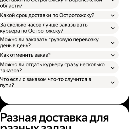
области?
Откройте приложение, личный кабинет
или форму заказа на нашем сайте;
Какой срок доставки по Острогожску?
Выберите подходящий размер кузова:
За сколько часов лучше заказывать
S (170х100х90 см) вмещает грузы до 300 кг
курьера по Острогожску?
— каблук;
Можно ли заказать грузовую перевозку
M (260х130х150 см) вмещает грузы до 700
день в день?
кг — микроавтобус;
Время поиска грузового автомобиля;
L (380х180х180 см) вмещает грузы до 1400
Как отменить заказ?
Время забора груза;
кг — газель;
Расстояние от адреса отправителя до
Можно ли отдать курьеру сразу несколько
XL (400х190х200 см) вмещает грузы до
адреса получателя;
заказов?
2000 кг — газель.
Пробки и климатические условия.
Что если с заказом что-то случится в
Вы можете узнать местоположение
пути?
курьера в личном кабинете или
приложении Яндекс Go.
Разная доставка для
разных задач