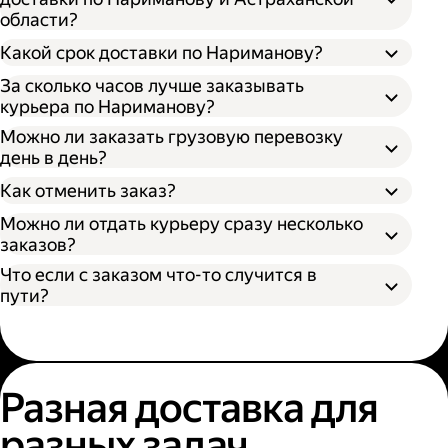
области?
Откройте приложение, личный кабинет
или форму заказа на нашем сайте;
Какой срок доставки по Нариманову?
Выберите подходящий размер кузова:
За сколько часов лучше заказывать
S (170х100х90 см) вмещает грузы до 300 кг
курьера по Нариманову?
— каблук;
Можно ли заказать грузовую перевозку
M (260х130х150 см) вмещает грузы до 700
день в день?
кг — микроавтобус;
Время поиска грузового автомобиля;
L (380х180х180 см) вмещает грузы до 1400
Как отменить заказ?
Время забора груза;
кг — газель;
Расстояние от адреса отправителя до
Можно ли отдать курьеру сразу несколько
XL (400х190х200 см) вмещает грузы до
адреса получателя;
заказов?
2000 кг — газель.
Пробки и климатические условия.
Что если с заказом что-то случится в
Вы можете узнать местоположение
пути?
курьера в личном кабинете или
приложении Яндекс Go.
Разная доставка для
разных задач